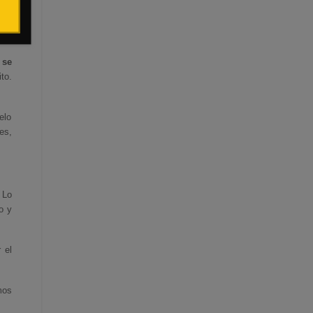
 se
to.
elo
es,
 Lo
o y
 el
mos