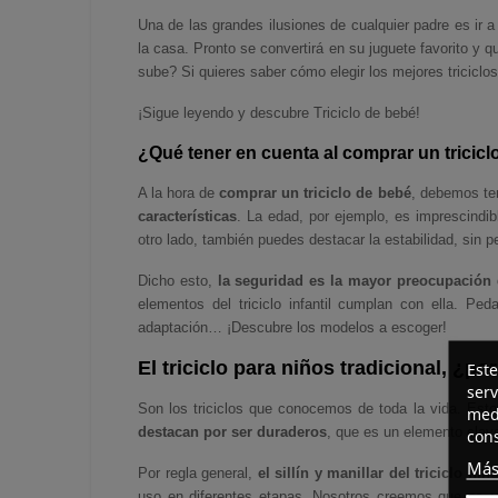
Una de las grandes ilusiones de cualquier padre es ir a
la casa. Pronto se convertirá en su juguete favorito y 
sube? Si quieres saber cómo elegir los mejores triciclo
¡Sigue leyendo y descubre
Triciclo de bebé
!
¿Qué tener en cuenta al comprar un tricic
A la hora de
comprar un triciclo de bebé
, debemos te
características
. La edad, por ejemplo, es imprescindi
otro lado, también puedes destacar la estabilidad, sin per
Dicho esto,
la seguridad es la mayor preocupación 
elementos del triciclo infantil cumplan con ella. Ped
adaptación… ¡Descubre los modelos a escoger!
El triciclo para niños tradicional, ¿po
Este
serv
Son
los triciclos que conocemos de toda la vida
. Esto
medi
destacan por ser duraderos
, que es un elemento clav
cons
Más
Por regla general,
el sillín y manillar del triciclo ni
uso en diferentes etapas. Nosotros creemos que es
u