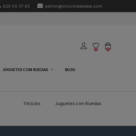
625 50 37 83
admin@triciclodebebe.com
0
0
JUGUETES CON RUEDAS
BLOG
Triciclos
Juguetes con Ruedas