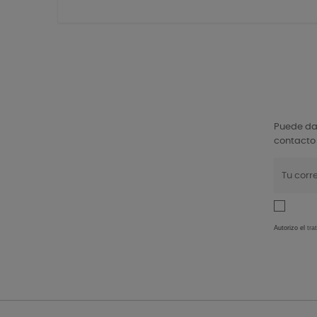
Puede dar
contacto 
Autorizo el
tra