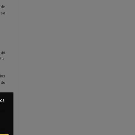
 de
 se
sus
Por
los
 de
ros
que
 su
 un