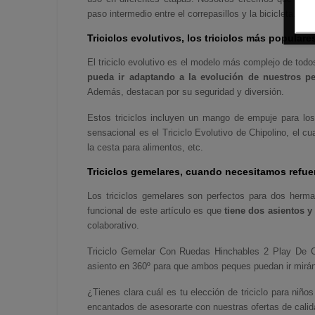
paso intermedio entre el correpasillos y la bicicleta.
Triciclos evolutivos, los triciclos más populare
El
triciclo evolutivo
es el modelo más complejo de todo
pueda ir adaptando a la evolución de nuestros p
Además, destacan por su seguridad y diversión.
Estos triciclos incluyen un mango de empuje para los
sensacional es el
Triciclo Evolutivo de Chipolino
, el c
la cesta para alimentos, etc.
Triciclos gemelares, cuando necesitamos refue
Los
triciclos gemelares
son perfectos para dos herm
funcional de este artículo es que
tiene dos asientos y
colaborativo.
Triciclo Gemelar Con Ruedas Hinchables 2 Play De C
asiento en 360º para que ambos peques puedan ir miránd
¿Tienes clara cuál es tu elección de triciclo para niñ
encantados de asesorarte con nuestras ofertas de calid