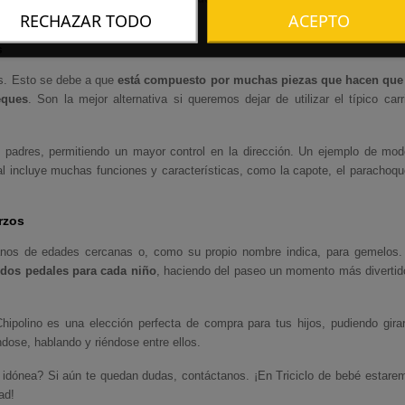
RECHAZAR TODO
ACEPTO
s
s. Esto se debe a que
e
stá compuesto por muchas piezas que hacen que
eques
. Son la mejor alternativa si queremos dejar de utilizar el típico carri
 padres, permitiendo un mayor control en la dirección. Un ejemplo de mod
ual incluye muchas funciones y características, como la capote, el parachoqu
rzos
anos de edades cercanas o, como su propio nombre indica, para gemelos.
 dos pedales para cada niño
, haciendo del paseo un momento más divertid
hipolino
es una elección perfecta de compra para tus hijos, pudiendo girar
ose, hablando y riéndose entre ellos.
os idónea? Si aún te quedan dudas, contáctanos. ¡En
Triciclo de bebé
estare
ad!