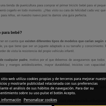
 una tienda de puericultura para comprar el primer triciclo bebé para el peque
querrá cogerlo en todo momento. ¿Has visto su cara de felicidad cada vez que
s para niños, en nuestro nuevo post te damos una guía perfecta.
lo para bebé?
ner en cuenta que
existen diferentes tipos de modelos que carían según 
ble, ya que tiene que ser un juguete adaptado a su tamaño y conocimiento. 
der de vista la resistencia del propio vehículo infantil.
de cualquier padre
, motivo por el que debemos de asegurarnos que todos 
ales y mangos antideslizantes, mayor durabilidad, triciclos con capacidad
r qué elegirlo?
 sitio web utiliza cookies propias y de terceros para mejorar nuest
icios y mostrarle publicidad relacionada con sus preferencias
s se pueden encontrar realizados en diferentes materiales y calidades, aun
ante el análisis de sus hábitos de navegación. Para dar su
e a la hora de comprar un modelo.
entimiento sobre su uso pulse el botón Acepto.
 información
Personalizar cookies
ño puede adaptarse
a diferentes rangos de altura para que pueda prolongarse
n modelo ideal para los peques que acaban de comenzar a pedalear
,