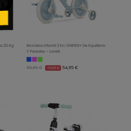
ta 25 Kg
Bicicleta Infantil 2 En 1 ENERGY De Equilibrio
Y Pedales – Lorelli
Blue
Pink
Green
Precio
Precio
69,95 €
54,95 €
-15,00 €
regular