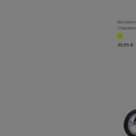
Bicicleta 
Chipolino
Yellow
orange
Precio
39,95 €