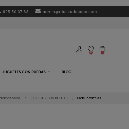
625 50 37 83
admin@triciclodebebe.com
0
0
JUGUETES CON RUEDAS
BLOG
iciclodebebe
JUGUETES CON RUEDAS
Bicis infantiles