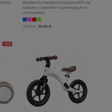
ROAD De
Bicicleta Sin Pedales De Equilibrio ZIPPY De
Chipolino – Diversión Y Aprendizaje Para
Los Pequeños
Blue
Pink
Red
Green
Precio
Precio
47,00 €
39,95 €
regular
-15%