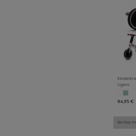
Kinderkraf
Ligero
silver
Sunflo
grey
blue
Precio
84,95 €
No hay m