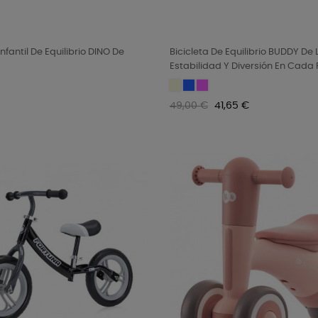
Infantil De Equilibrio DINO De
Bicicleta De Equilibrio BUDDY De L
Estabilidad Y Diversión En Cada
Beige
Blue
Pink
Precio
Precio
49,00 €
41,65 €
regular