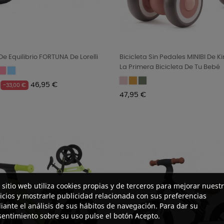
 De Equilibrio FORTUNA De Lorelli
Bicicleta Sin Pedales MINIBI De Ki
La Primera Bicicleta De Tu Bebé
ck
green
y/orange
Light-
Light-
Dark
dark
Candy
Honey
Leaf
Precio
46,95 €
-33,00 €
pink
blue
pink
yellow
green
Precio
47,95 €
 sitio web utiliza cookies propias y de terceros para mejorar nuest
icios y mostrarle publicidad relacionada con sus preferencias
ante el análisis de sus hábitos de navegación. Para dar su
entimiento sobre su uso pulse el botón Acepto.