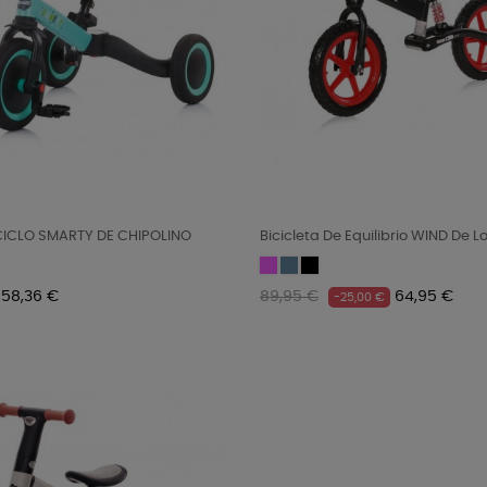
ICICLO SMARTY DE CHIPOLINO
Bicicleta De Equilibrio WIND De Lor
Pink
Light
Black/Red
blue
Precio
Precio
Precio
58,36 €
89,95 €
64,95 €
-25,00 €
regular