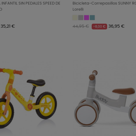
 INFANTIL SIN PEDALES SPEED DE
Bicicleta-Correpasillos SUNNY 
O
Lorelli
ticolor
Beige
Grey
Pink
Petrol
Precio
Precio
Precio
35,21 €
44,95 €
36,95 €
-8,00 €
regular