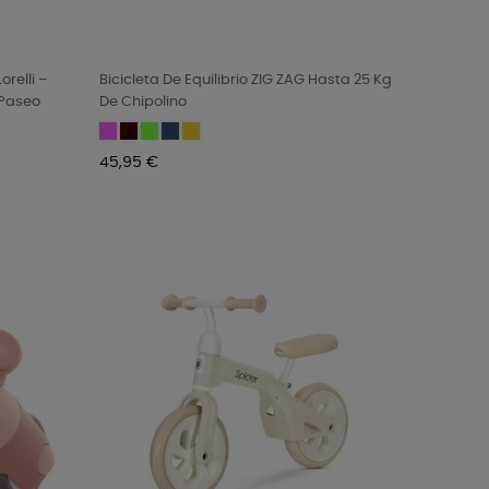
orelli –
Bicicleta De Equilibrio ZIG ZAG Hasta 25 Kg
 Paseo
De Chipolino
Pink
Black/White
Green
Blue/red
Orange/yellow
Precio
45,95 €