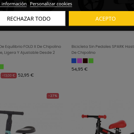
 información
Personalizar cookies
RECHAZAR TODO
ACEPTO
 De Equilibrio FOLD X De Chipolino
Bicicleta Sin Pedales SPARK Has
e, Ligera Y Ajustable Desde 2
De Chipolino
Blue
Pink
Black/White
Green
ange
Green
Precio
54,95 €
Precio
52,95 €
-13,00 €
-27%