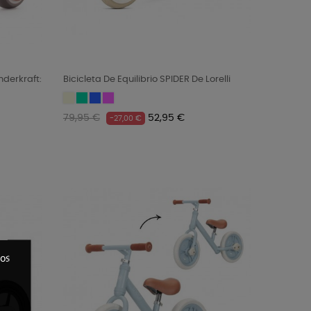
nderkraft:
Bicicleta De Equilibrio SPIDER De Lorelli
Beige
Mint
Blue
Pink
Precio
Precio
79,95 €
52,95 €
-27,00 €
regular
ros