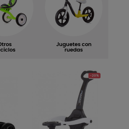
Otros
Juguetes con
iciclos
ruedas
-20%