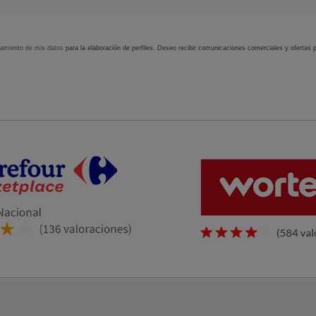
tamiento de mis datos
para la elaboración de perfiles. Deseo recibir comunicaciones comerciales y ofertas