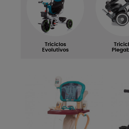
Triciclos
Tricic
Evolutivos
Plegab