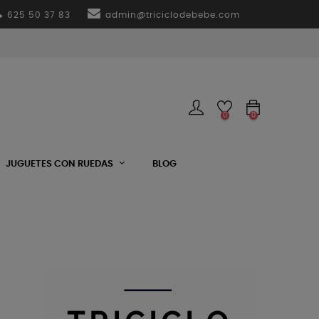
625 50 37 83
admin@triciclodebebe.com
0
0
JUGUETES CON RUEDAS
BLOG