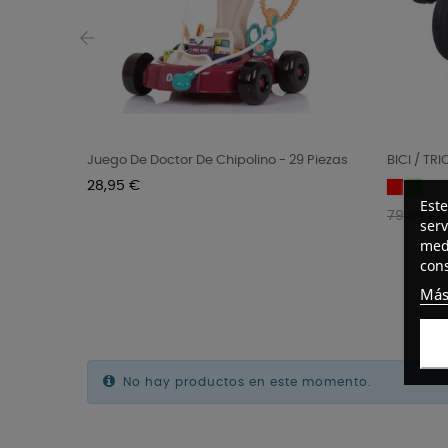
‹
Juego De Doctor De Chipolino - 29 Piezas
BICI / TR
Precio
28,95 €
Red
Green
Este
Precio
79,95 €
serv
regular
medi
cons
Más
No hay productos en este momento.