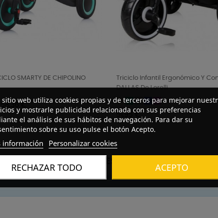
ICICLO SMARTY DE CHIPOLINO
Triciclo Infantil Ergonómico Y 
DALLAS De Lorelli
 sitio web utiliza cookies propias y de terceros para mejorar nuest
Beige
Mint
Grey
Blue
Pink
Precio
58,36 €
icios y mostrarle publicidad relacionada con sus preferencias
Precio
51,95 €
ante el análisis de sus hábitos de navegación. Para dar su
entimiento sobre su uso pulse el botón Acepto.
 información
Personalizar cookies
PROMOCIONES ESPECIALES
RECHAZAR TODO
ACEPTO