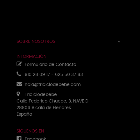
Navegación
☰
de
palanca
SOBRE NOSOTROS

INFORMACIÓN
Formulario de Contacto
910 28 09 17
-
625 50 37 83
hola@triciclodebebe.com
Triciclodebebe
Calle Federico Chueca, 3, NAVE D
28806 Alcalá de Henares
España
SÍGUENOS EN
Facebook