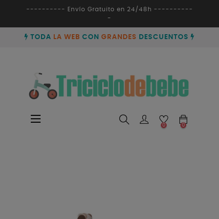
---------- Envío Gratuito en 24/48h ----------
-
TODA
LA WEB
CON
GRANDES
DESCUENTOS
Navegación
☰
0
0
de
palanca