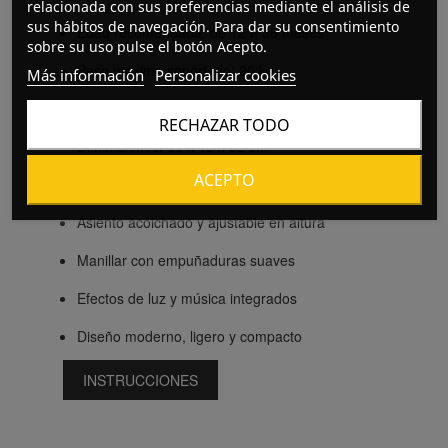
relacionada con sus preferencias mediante el análisis de
sus hábitos de navegación. Para dar su consentimiento
Edad recomendada: de 12 a 36 meses
sobre su uso pulse el botón Acepto.
Peso máximo soportado: 20 kg
Más información
Personalizar cookies
Peso: 2 kg
RECHAZAR TODO
Dimensiones: 55 x 18 x 32 cm
ACEPTO
Ruedas EVA silenciosas
Asiento acolchado y ajustable en altura
Manillar con empuñaduras suaves
Efectos de luz y música integrados
Diseño moderno, ligero y compacto
INSTRUCCIONES