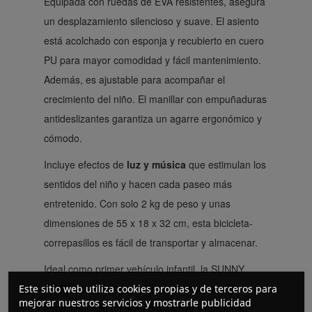
Equipada con ruedas de EVA resistentes, asegura
un desplazamiento silencioso y suave. El asiento
está acolchado con esponja y recubierto en cuero
PU para mayor comodidad y fácil mantenimiento.
Además, es ajustable para acompañar el
crecimiento del niño. El manillar con empuñaduras
antideslizantes garantiza un agarre ergonómico y
cómodo.
Incluye efectos de
luz y música
que estimulan los
sentidos del niño y hacen cada paseo más
entretenido. Con solo 2 kg de peso y unas
dimensiones de 55 x 18 x 32 cm, esta bicicleta-
correpasillos es fácil de transportar y almacenar.
Ideal como primer vehículo infantil, la SUNNY
ROAD es una gran aliada para el desarrollo
Este sitio web utiliza cookies propias y de terceros para
mejorar nuestros servicios y mostrarle publicidad
temprano, con un diseño atractivo y funcional.