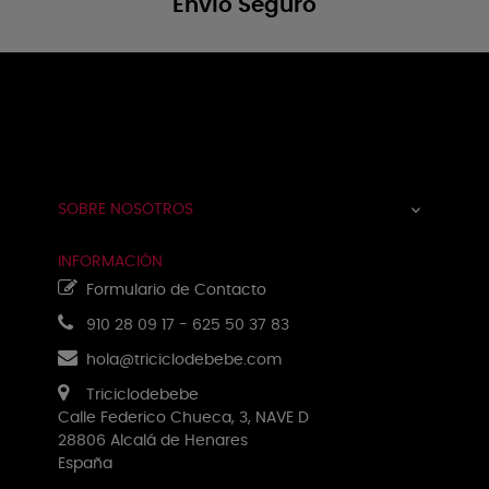
Envío Seguro
Navegación
☰
de
palanca
SOBRE NOSOTROS

INFORMACIÓN
Formulario de Contacto
910 28 09 17
-
625 50 37 83
hola@triciclodebebe.com
Triciclodebebe
Calle Federico Chueca, 3, NAVE D
28806 Alcalá de Henares
España