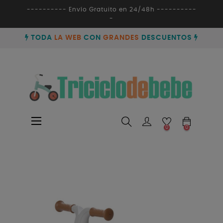
---------- Envío Gratuito en 24/48h ----------
-
TODA
LA WEB
CON
GRANDES
DESCUENTOS
Navegación
☰
0
0
de
palanca