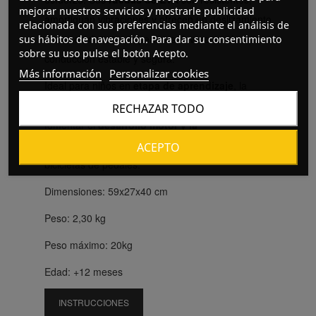
mejorar nuestros servicios y mostrarle publicidad
amortiguan vibraciones y ofrecen un deslizamiento
relacionada con sus preferencias mediante el análisis de
suave en distintas superficies, favoreciendo una
sus hábitos de navegación. Para dar su consentimiento
sobre su uso pulse el botón Acepto.
conducción estable y segura.
Más información
Personalizar cookies
Ideal para niños en
etapa de aprendizaje
, la
BUDDY de Lorelli es la elección perfecta para
RECHAZAR TODO
fomentar el
desarrollo motor y la
independencia
, preparándolos para futuras
ACEPTO
bicicletas de pedales.
Dimensiones: 59x27x40 cm
Peso: 2,30 kg
Peso máximo: 20kg
Edad: +12 meses
INSTRUCCIONES