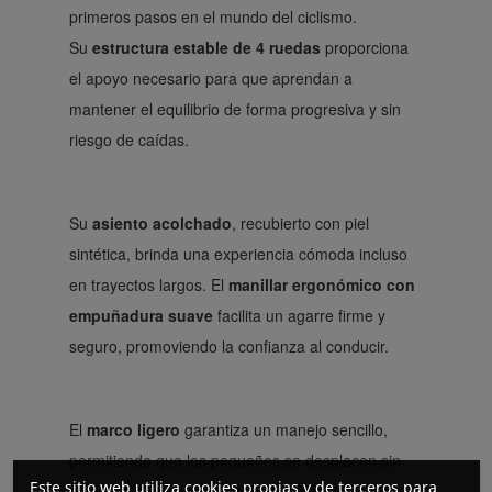
primeros pasos en el mundo del ciclismo.
Su
estructura estable de 4 ruedas
proporciona
el apoyo necesario para que aprendan a
mantener el equilibrio de forma progresiva y sin
riesgo de caídas.
Su
asiento acolchado
, recubierto con piel
sintética, brinda una experiencia cómoda incluso
en trayectos largos. El
manillar ergonómico con
empuñadura suave
facilita un agarre firme y
seguro, promoviendo la confianza al conducir.
El
marco ligero
garantiza un manejo sencillo,
permitiendo que los pequeños se desplacen sin
Este sitio web utiliza cookies propias y de terceros para
esfuerzo. Sus
ruedas de EVA
son resistentes,