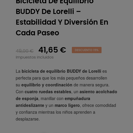
Bicicleta De Equilibrio
BUDDY De Lorelli –
Estabilidad Y Diversión En
Cada Paseo
41,65 €
49,00 €
DESCUENTO 15%
Impuestos incluidos
La
bicicleta de equilibrio BUDDY de Lorelli
es
perfecta para que los más pequeños desarrollen
su
equilibrio y coordinación
de manera segura.
Con
cuatro ruedas estables
, un
asiento acolchado
de esponja
, manillar con
empuñadura
antideslizante
y un
marco ligero
, ofrece comodidad
y confianza mientras los niños aprenden a
desplazarse.