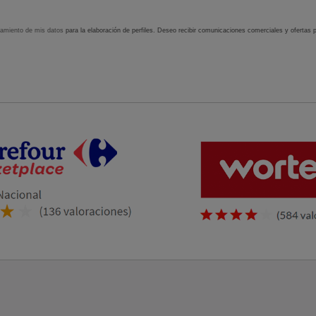
tamiento de mis datos
para la elaboración de perfiles. Deseo recibir comunicaciones comerciales y ofertas