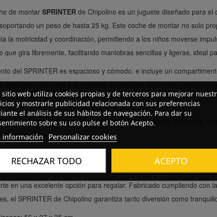
che de montar
SPRINTER
de Chipolino es un juguete diseñado para el de
soportando un peso de hasta 25 kg. Este coche de montar no solo pro
la la motricidad y coordinación, permitiendo a los niños moverse impu
e que gira libremente, facilitando maniobras sencillas y ligeras, ideal p
iento del SPRINTER es espacioso y cómodo, e incluye un compartiment
ar pequeños juguetes o accesorios. El respaldo ergonómico asegura u
 sitio web utiliza cookies propias y de terceros para mejorar nuest
icios y mostrarle publicidad relacionada con sus preferencias
ante el análisis de sus hábitos de navegación. Para dar su
, el volante está equipado con una bocina y funciones musicales, aña
entimiento sobre su uso pulse el botón Acepto.
ños conductores.
 información
Personalizar cookies
RECHAZAR TODO
ACEPTO
oche de montar funciona con 2 pilas AA de 1,5V (no incluidas) y se pre
rte en una excelente opción para regalar. Fabricado cumpliendo con 
es, el SPRINTER de Chipolino garantiza tanto diversión como tranquili