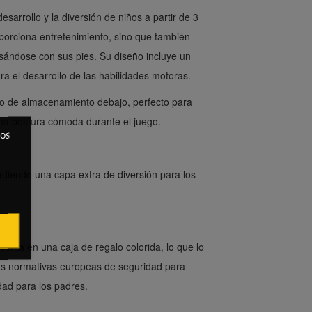
sarrollo y la diversión de niños a partir de 3
porciona entretenimiento, sino que también
lsándose con sus pies. Su diseño incluye un
ara el desarrollo de las habilidades motoras.
o de almacenamiento debajo, perfecto para
na postura cómoda durante el juego.
ros
diendo una capa extra de diversión para los
senta en una caja de regalo colorida, lo que lo
las normativas europeas de seguridad para
dad para los padres.