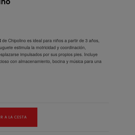
ino
R
de Chipolino es ideal para niños a partir de 3 años,
uguete estimula la motricidad y coordinación,
splazarse impulsados por sus propios pies. Incluye
pacioso con almacenamiento, bocina y música para una
R A LA CESTA