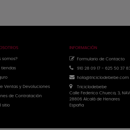
NOSOTROS
INFORMACIÓN
s somos?
Formulario de Contacto
 tiendas
910 28 09 17
-
625 50 37 8
guro
hola@triciclodebebe.com
 de Ventas y Devoluciones
Triciclodebebe
Calle Federico Chueca, 3, NAV
nes de Contratación
28806 Alcalá de Henares
 sitio
España
NUESTRA EMPRESA