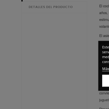
El co
DETALLES DEL PRODUCTO
años, 
estimu
volant
El as
guard
Este
serv
medi
Además
cons
peque
Más
Este c
convie
juguet