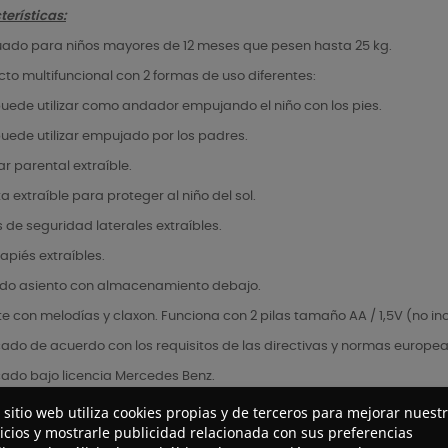
erísticas:
ado para niños mayores de 12 meses que pesen hasta 25 kg.
to multifuncional con 2 formas de uso diferentes:
puede utilizar como andador empujando el niño con los pies.
puede utilizar empujado por los padres.
ar parental extraíble.
 extraíble para proteger al niño del sol.
 de seguridad laterales extraíbles.
piés extraíbles.
o asiento con almacenamiento debajo.
e con melodías y claxon. Funciona con 2 pilas tamaño AA / 1,5V (no in
ado de acuerdo con los requisitos de las directivas y normas europeas
cado bajo licencia Mercedes Benz.
 sitio web utiliza cookies propias y de terceros para mejorar nuest
icios y mostrarle publicidad relacionada con sus preferencias