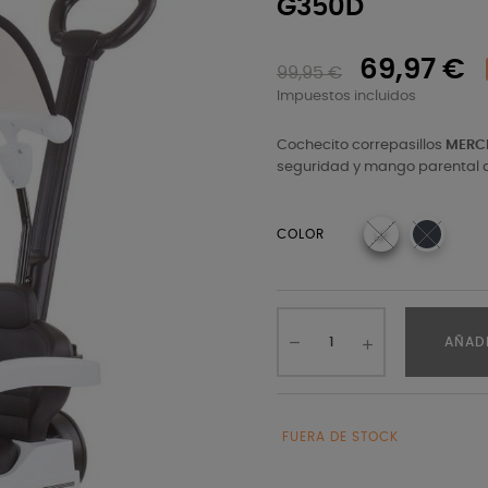
G350D
69,97 €
99,95 €
Impuestos incluidos
Cochecito correpasillos
MERC
seguridad y mango parental
COLOR
AÑADI
FUERA DE STOCK