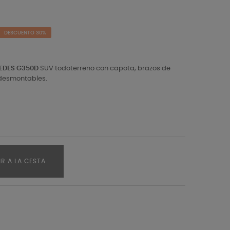
DESCUENTO 30%
EDES G350D
SUV todoterreno con capota, brazos de
 desmontables.
R A LA CESTA