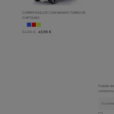
CORREPASILLOS CON MANGO TURBO DE
CHIPOLINO
Blanco
Blue
Red
YELLOW
Precio
Precio
54,95 €
43,96 €
regular
Puede dar
contacto 