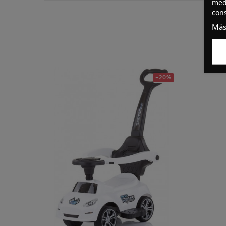
medi
cons
Más
-20%