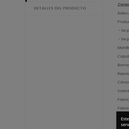
Caract
DETALLES DEL PRODUCTO
Adecu
Produc
- Se 
- Se 
Manill
Capota
Barras
Reposa
Cómod
Volant
Fabric
Fabri
Este
serv