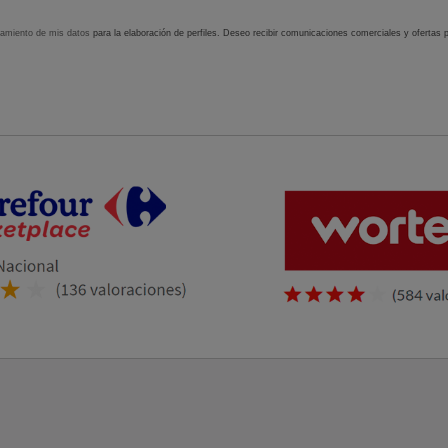
tamiento de mis datos
para la elaboración de perfiles. Deseo recibir comunicaciones comerciales y ofertas