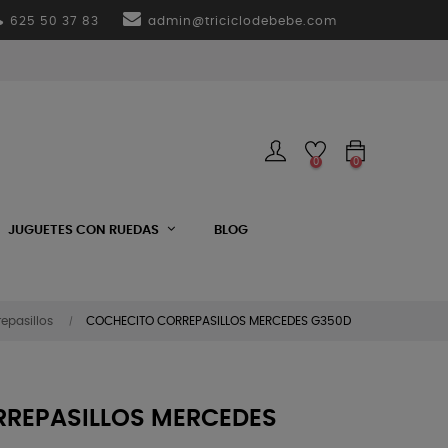
625 50 37 83
admin@triciclodebebe.com
0
0
JUGUETES CON RUEDAS
BLOG
epasillos
COCHECITO CORREPASILLOS MERCEDES G350D
REPASILLOS MERCEDES