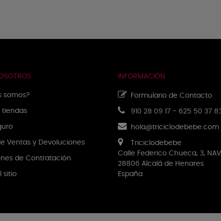
NOSOTROS
INFORMACIÓN
s somos?
Formulario de Contacto
 tiendas
910 28 09 17
-
625 50 37 8
guro
hola@triciclodebebe.com
 de Ventas y Devoluciones
Triciclodebebe
Calle Federico Chueca, 3, NAV
nes de Contratación
28806 Alcalá de Henares
 sitio
España
NUESTRA EMPRESA