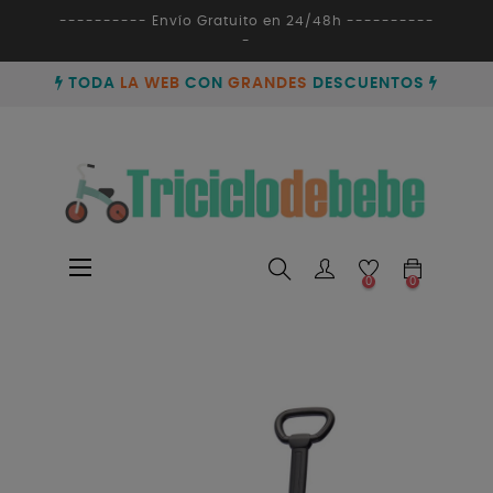
---------- Envío Gratuito en 24/48h ----------
-
TODA
LA WEB
CON
GRANDES
DESCUENTOS
Navegación
☰
0
0
de
palanca