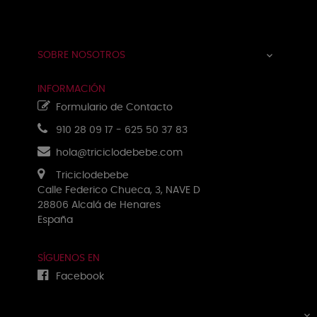
Navegación
☰
de
palanca
SOBRE NOSOTROS

INFORMACIÓN
Formulario de Contacto
910 28 09 17
-
625 50 37 83
hola@triciclodebebe.com
Triciclodebebe
Calle Federico Chueca, 3, NAVE D
28806 Alcalá de Henares
España
SÍGUENOS EN
Facebook
PRODUCTOS
