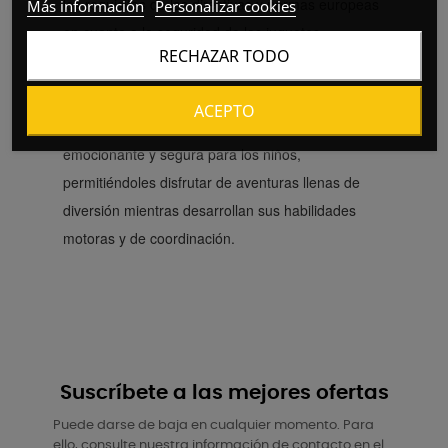
los requisitos de las directivas y normas europeas
Más información
Personalizar cookies
en cuanto a la seguridad de los juguetes,
RECHAZAR TODO
brindando tranquilidad a los padres.
El Correpasillos MOTO con luz y música de
ACEPTO
Chipolino ofrece una experiencia de juego
emocionante y segura para los niños,
permitiéndoles disfrutar de aventuras llenas de
diversión mientras desarrollan sus habilidades
motoras y de coordinación.
Suscríbete a las mejores ofertas
Puede darse de baja en cualquier momento. Para
ello, consulte nuestra información de contacto en el