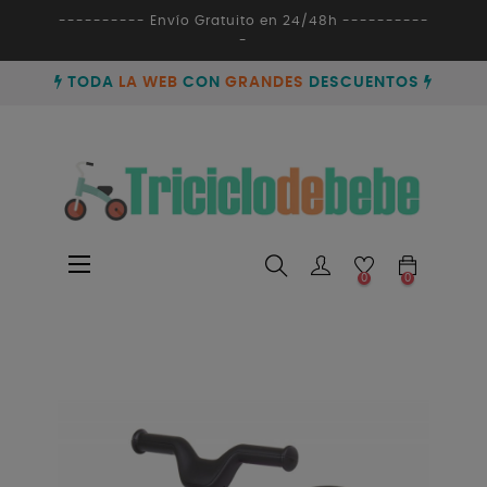
---------- Envío Gratuito en 24/48h ----------
-
TODA
LA WEB
CON
GRANDES
DESCUENTOS
Navegación
☰
0
0
de
palanca