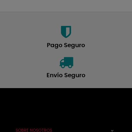
Pago Seguro
Envío Seguro
Navegación
☰
de
palanca
SOBRE NOSOTROS
