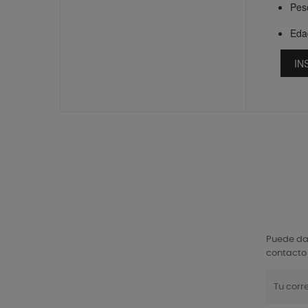
Pes
Eda
IN
Puede dar
contacto 