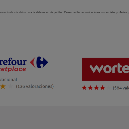
tamiento de mis datos
para la elaboración de perfiles. Deseo recibir comunicaciones comerciales y ofertas