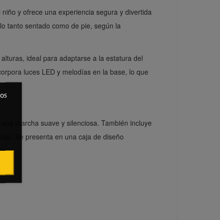
l niño y ofrece una experiencia segura y divertida
arlo tanto sentado como de pie, según la
alturas, ideal para adaptarse a la estatura del
incorpora luces LED y melodías en la base, lo que
ros
 una marcha suave y silenciosa. También incluye
ficaz. Se presenta en una caja de diseño