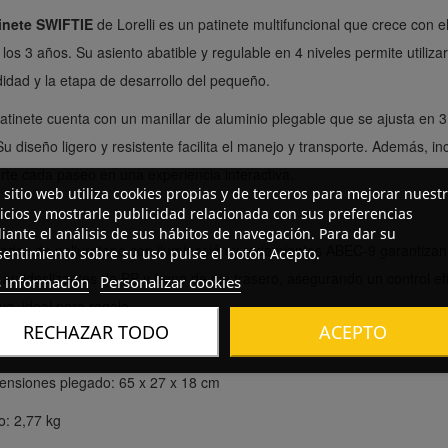
inete SWIFTIE
de Lorelli es un patinete multifuncional que crece con e
los 3 años. Su asiento abatible y regulable en 4 niveles permite utiliz
dad y la etapa de desarrollo del pequeño.
atinete cuenta con un manillar de aluminio plegable que se ajusta en 3 
Su diseño ligero y resistente facilita el manejo y transporte. Además, 
rte cada paseo en una experiencia interactiva.
 sitio web utiliza cookies propias y de terceros para mejorar nuest
icios y mostrarle publicidad relacionada con sus preferencias
ante el análisis de sus hábitos de navegación. Para dar su
edas de poliuretano con iluminación y rodamientos ABEC-9 garantizan
entimiento sobre su uso pulse el botón Acepto.
antideslizantes de PP y freno de pie trasero, asegurando un control e
 información
Personalizar cookies
ivo, ideal para regalo.
RECHAZAR TODO
ACEPTO
ensiones abierto: 53 x 27 x 76 cm
ensiones plegado: 65 x 27 x 18 cm
o: 2,77 kg