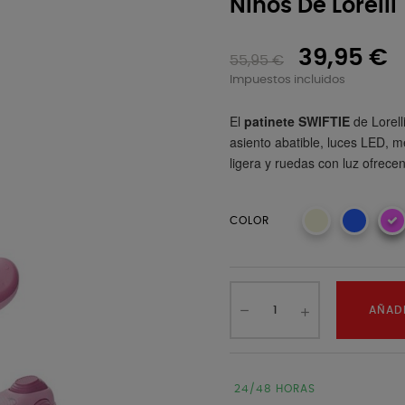
Niños De Lorelli
39,95 €
55,95 €
Impuestos incluidos
El
patinete SWIFTIE
de Lorell
asiento abatible, luces LED, me
ligera y ruedas con luz ofrece
COLOR
AÑADI
24/48 HORAS