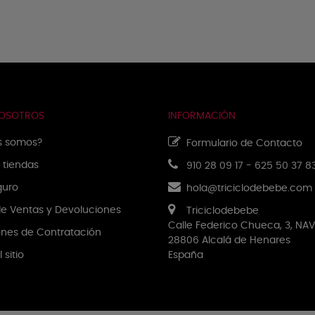
NOSOTROS
INFORMACIÓN
s somos?
Formulario de Contacto
 tiendas
910 28 09 17
-
625 50 37 8
guro
hola@triciclodebebe.com
 de Ventas y Devoluciones
Triciclodebebe
Calle Federico Chueca, 3, NAV
nes de Contratación
28806 Alcalá de Henares
 sitio
España
NUESTRA EMPRESA