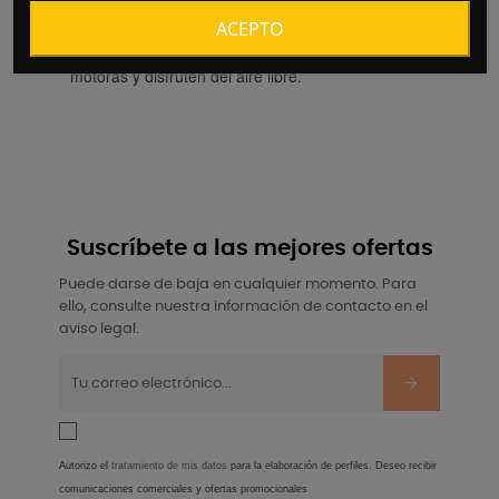
mayor estabilidad. Es una forma divertida y segura
ACEPTO
para que los niños desarrollen sus habilidades
motoras y disfruten del aire libre.
Suscríbete a las mejores ofertas
Puede darse de baja en cualquier momento. Para
ello, consulte nuestra información de contacto en el
aviso legal.
Autorizo el
tratamiento de mis datos
para la elaboración de perfiles. Deseo recibir
comunicaciones comerciales y ofertas promocionales