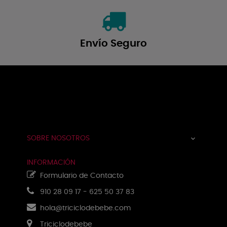
Envío Seguro
Navegación
☰
de
palanca
SOBRE NOSOTROS

INFORMACIÓN
Formulario de Contacto
910 28 09 17
-
625 50 37 83
hola@triciclodebebe.com
Triciclodebebe