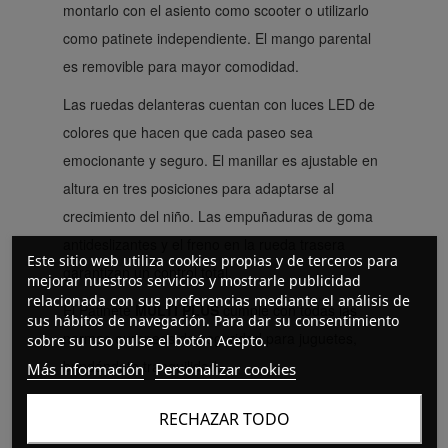
montarlo con el asiento como scooter o utilizarlo
como patinete independiente. El mango parental
es removible para mayor comodidad.
Las ruedas delanteras cuentan con luces LED de
colores que hacen que cada paseo sea
emocionante y seguro. El manillar es ajustable en
altura en tres posiciones para adaptarse al
crecimiento del niño. Las empuñaduras de goma
antideslizantes y el freno en la rueda trasera
Este sitio web utiliza cookies propias y de terceros para
garantizan un control total.
mejorar nuestros servicios y mostrarle publicidad
relacionada con sus preferencias mediante el análisis de
El Patinete
MULTI PLUS
cumple con todas las
sus hábitos de navegación. Para dar su consentimiento
normas europeas de seguridad para juguetes,
sobre su uso pulse el botón Acepto.
brindándote tranquilidad.
Más información
Personalizar cookies
Este juguete se presenta en una colorida caja de
RECHAZAR TODO
regalo y ofrece una plataforma antideslizante para