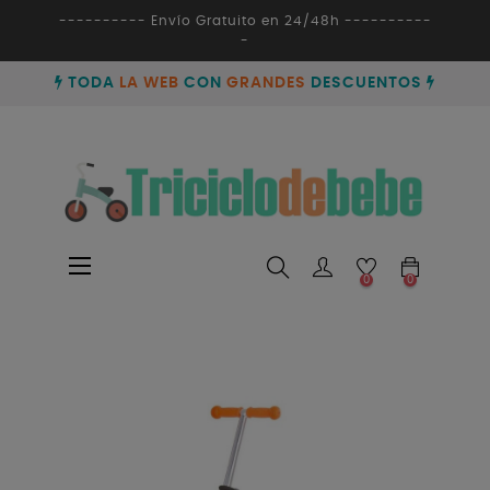
---------- Envío Gratuito en 24/48h ----------
-
TODA
LA WEB
CON
GRANDES
DESCUENTOS
Navegación
☰
0
0
de
palanca