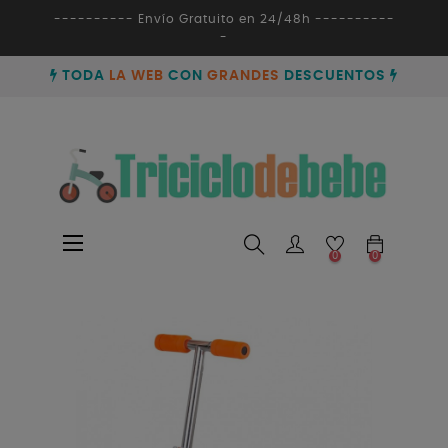
---------- Envío Gratuito en 24/48h ----------
-
TODA
LA WEB
CON
GRANDES
DESCUENTOS
Navegación
☰
0
0
de
palanca