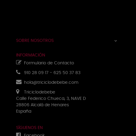
Navegación
☰
de
palanca
SOBRE NOSOTROS

INFORMACIÓN
Formulario de Contacto
910 28 09 17
-
625 50 37 83
hola@triciclodebebe.com
Triciclodebebe
Calle Federico Chueca, 3, NAVE D
28806 Alcalá de Henares
España
SÍGUENOS EN
Facebook