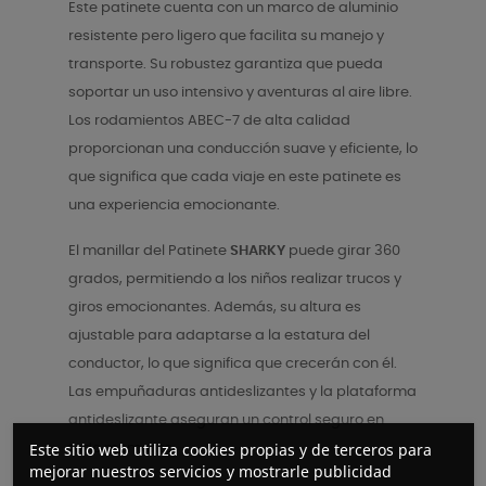
Este patinete cuenta con un marco de aluminio
resistente pero ligero que facilita su manejo y
transporte. Su robustez garantiza que pueda
soportar un uso intensivo y aventuras al aire libre.
Los rodamientos ABEC-7 de alta calidad
proporcionan una conducción suave y eficiente, lo
que significa que cada viaje en este patinete es
una experiencia emocionante.
El manillar del Patinete
SHARKY
puede girar 360
grados, permitiendo a los niños realizar trucos y
giros emocionantes. Además, su altura es
ajustable para adaptarse a la estatura del
conductor, lo que significa que crecerán con él.
Las empuñaduras antideslizantes y la plataforma
antideslizante aseguran un control seguro en
Este sitio web utiliza cookies propias y de terceros para
todo momento.
mejorar nuestros servicios y mostrarle publicidad