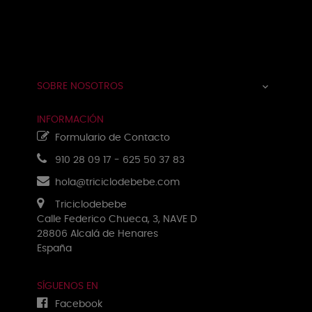
Navegación
☰
de
palanca
SOBRE NOSOTROS

INFORMACIÓN
Formulario de Contacto
910 28 09 17
-
625 50 37 83
hola@triciclodebebe.com
Triciclodebebe
Calle Federico Chueca, 3, NAVE D
28806 Alcalá de Henares
España
SÍGUENOS EN
Facebook