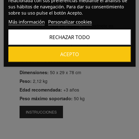
relacionada con sus preferencias mediante el análisis de
paseo más seguro y llamativo.
sus hábitos de navegación. Para dar su consentimiento
sobre su uso pulse el botón Acepto.
Más información
Personalizar cookies
Presentado en
caja de regalo
, este patinete es
una excelente elección para desarrollar el
RECHAZAR TODO
equilibrio, la coordinación y la independencia de
los más pequeños, promoviendo el juego al aire
ACEPTO
libre de forma saludable.
Dimensiones:
50 x 29 x 78 cm
Peso:
2,12 kg
Edad recomendada:
+3 años
Peso máximo soportado:
50 kg
INSTRUCCIONES