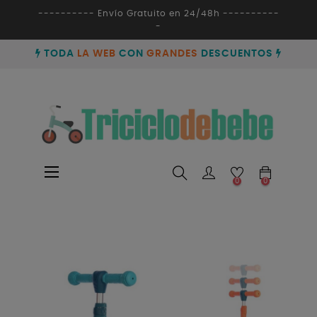
---------- Envío Gratuito en 24/48h ----------
-
TODA
LA WEB
CON
GRANDES
DESCUENTOS
Navegación
☰
0
0
de
palanca