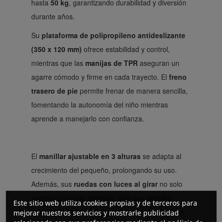
hasta
50 kg
, garantizando durabilidad y diversión
durante años.
Su
plataforma de polipropileno antideslizante
(350 x 120 mm)
ofrece estabilidad y control,
mientras que las
manijas de TPR
aseguran un
agarre cómodo y firme en cada trayecto. El
freno
trasero de pie
permite frenar de manera sencilla,
fomentando la autonomía del niño mientras
aprende a manejarlo con confianza.
El
manillar ajustable en 3 alturas
se adapta al
crecimiento del pequeño, prolongando su uso.
Además, sus
ruedas con luces al girar
no solo
aportan un toque divertido, sino que también
Este sitio web utiliza cookies propias y de terceros para
mejoran la visibilidad al aire libre, haciendo cada
mejorar nuestros servicios y mostrarle publicidad