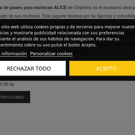
lla de paseo para muñecas ALICE
de Chipolino es el accesorio ideal 
dado de sus muñecas. Este juguete destaca por su ligereza y comodida
go. La capota ajustable en varias posiciones permite adaptar la protecc
 sitio web utiliza cookies propias y de terceros para mejorar nuest
 de almacenamiento ofrece un espacio para guardar juguetes y acceso
icios y mostrarle publicidad relacionada con sus preferencias
ante el análisis de sus hábitos de navegación. Para dar su
eño plegable hace que sea fácil de guardar y transportar, lo que añad
entimiento sobre su uso pulse el botón Acepto.
me a las normas europeas de seguridad, garantiza un juego seguro y d
 información
Personalizar cookies
ación y la empatía en los niños.
RECHAZAR TODO
ACEPTO
siones: 52x33x56 cm
 0,95 kg
STRUCCIONES