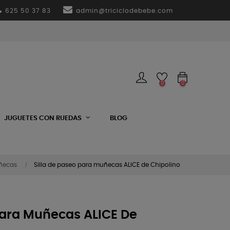
625 50 37 83
admin@triciclodebebe.com
0
0
JUGUETES CON RUEDAS
BLOG
uñecas
Silla de paseo para muñecas ALICE de Chipolino
Para Muñecas ALICE De