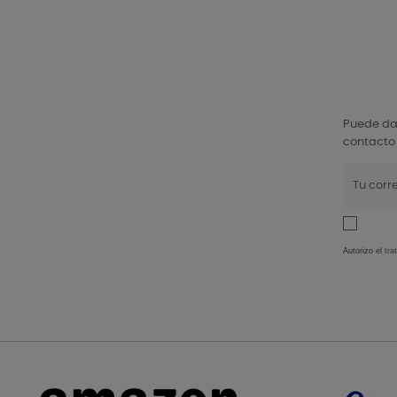
Puede dar
contacto 
Autorizo el
tra