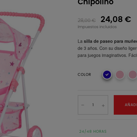
Chipolino
24,08 €
28,00 €
Impuestos incluidos
La
silla de paseo para muñ
de 3 años. Con su diseño liger
para juegos imaginativos. Fác
COLOR
AÑADI
24/48 HORAS