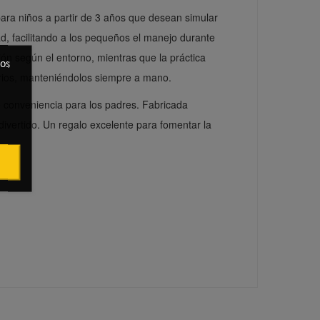
para niños a partir de 3 años que desean simular
d, facilitando a los pequeños el manejo durante
ión según el entorno, mientras que la práctica
ros
rios, manteniéndolos siempre a mano.
e conveniencia para los padres. Fabricada
ivertido. Un regalo excelente para fomentar la