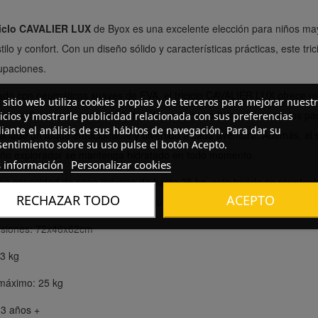
ciclo CAVALIER LUX
de Byox es una excelente elección para niños ma
tilo y confort. Con un diseño sólido y características prácticas, este tri
upaciones.
ado con neumáticos suaves de EVA, el triciclo CAVALIER LUX ofrece u
 sitio web utiliza cookies propias y de terceros para mejorar nuest
renos. Su asiento confortable brinda un apoyo adicional durante los 
icios y mostrarle publicidad relacionada con sus preferencias
ante el análisis de sus hábitos de navegación. Para dar su
añade un toque emocionante y divertido a cada aventura. Además, el s
entimiento sobre su uso pulse el botón Acepto.
ño explorador se mantenga hidratado en todo momento.
 información
Personalizar cookies
a capacidad de peso máximo de hasta 25 kg, este triciclo es resisten
RECHAZAR TODO
ACEPTO
 ergonómico y seguro ofrece tranquilidad a los padres mientras los niño
siones: 72x46x62cm
 3 kg
máximo: 25 kg
 3 años +