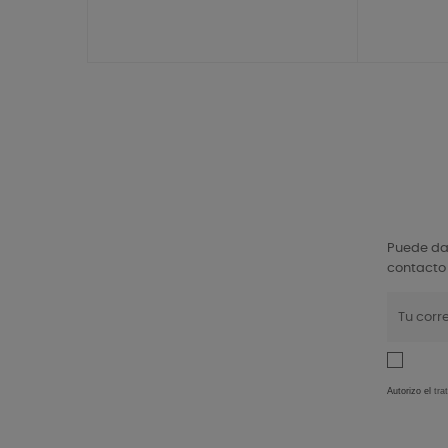
Puede dar
contacto 
Autorizo el
tra