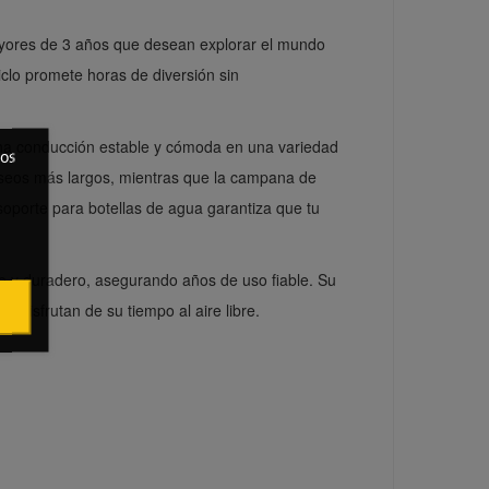
yores de 3 años que desean explorar el mundo
ciclo promete horas de diversión sin
na conducción estable y cómoda en una variedad
ros
paseos más largos, mientras que la campana de
oporte para botellas de agua garantiza que tu
te y duradero, asegurando años de uso fiable. Su
s disfrutan de su tiempo al aire libre.