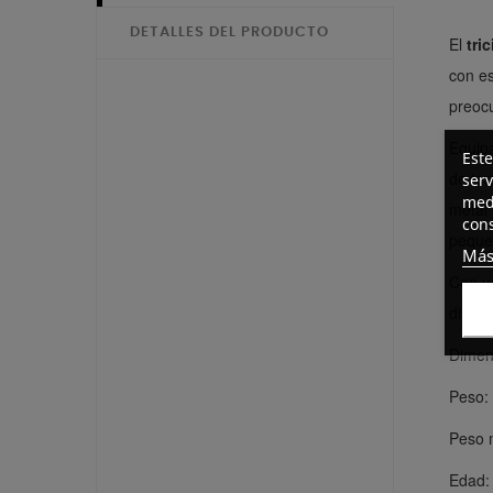
DETALLES DEL PRODUCTO
El
tri
con es
preoc
Equip
Este
de ter
serv
medi
metal 
cons
peque
Más
Con un
diseño
Dimen
Peso:
Peso 
Edad: