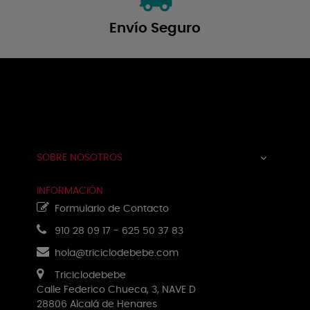
Envío Seguro
Navegación
☰
de
palanca
SOBRE NOSOTROS

INFORMACIÓN
Formulario de Contacto
910 28 09 17
-
625 50 37 83
hola@triciclodebebe.com
Triciclodebebe
Calle Federico Chueca, 3, NAVE D
28806 Alcalá de Henares