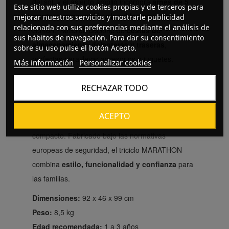
del sol, y el asiento amplio incorpora
arnés de 5
Este sitio web utiliza cookies propias y de terceros para
puntos
y
reposapiés plegables
para mayor
mejorar nuestros servicios y mostrarle publicidad
relacionada con sus preferencias mediante el análisis de
confort. También dispone de
cestas de
sus hábitos de navegación. Para dar su consentimiento
almacenamiento delanteras y traseras
,
sobre su uso pulse el botón Acepto.
perfectas para llevar accesorios o juguetes.
Más información
Personalizar cookies
Cuando el niño crece, el triciclo se convierte en un
RECHAZAR TODO
modelo clásico retirando el
toldo, el manillar
parental y los parachoques
. Además,
ACEPTO
el
respaldo plegable
facilita su almacenamiento
compacto. Fabricado bajo las normativas
europeas de seguridad, el triciclo MARATHON
combina
estilo, funcionalidad y confianza
para
las familias.
Dimensiones:
92 x 46 x 99 cm
Peso:
8,5 kg
Edad recomendada:
1 a 3 años