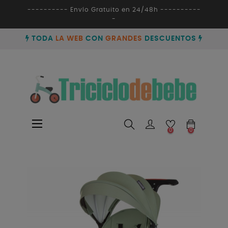
---------- Envío Gratuito en 24/48h ----------
-
TODA
LA WEB
CON
GRANDES
DESCUENTOS
Navegación
☰
0
0
de
palanca