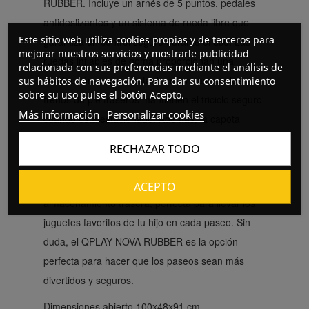
RUBBER. Incluye un arnés de 5 puntos, pedales
antideslizantes y un sistema de rueda libre que
Este sitio web utiliza cookies propias y de terceros para
garantiza un control seguro durante el uso. Las
mejorar nuestros servicios y mostrarle publicidad
ruedas inflables de goma proporcionan una
relacionada con sus preferencias mediante el análisis de
conducción suave y estable, mientras que los
sus hábitos de navegación. Para dar su consentimiento
sobre su uso pulse el botón Acepto.
frenos de pie traseros mantienen el triciclo seguro
Más información
Personalizar cookies
cuando está estacionado. Además, la capota
extensible con protección UV asegura una
RECHAZAR TODO
protección adecuada contra el sol.
El triciclo también ofrece una práctica cesta de
ACEPTO
almacenamiento trasera, perfecta para llevar los
juguetes favoritos de tu hijo en cada paseo. Sin
duda, el QPLAY NOVA RUBBER es la opción
perfecta para hacer que los paseos sean más
divertidos y seguros.
Dimensiones abierto 100x48x91 cm