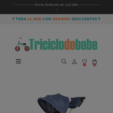
---------- Envío Gratuito en 24/48h ----------
-
TODA
LA WEB
CON
GRANDES
DESCUENTOS
Navegación
☰
0
0
de
palanca