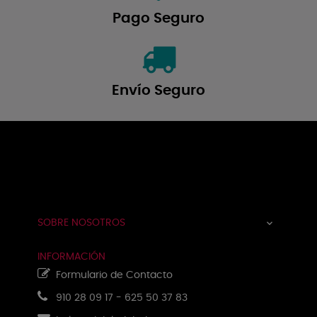
Pago Seguro
Envío Seguro
Navegación
☰
de
palanca
SOBRE NOSOTROS

INFORMACIÓN
Formulario de Contacto
910 28 09 17
-
625 50 37 83