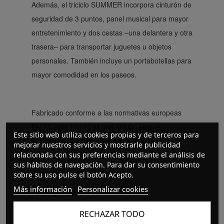
Además, el triciclo SUMMER incorpora cinturón de
seguridad de 3 puntos, panel musical para mayor
entretenimiento y dos cestas –una delantera y otra
trasera– para transportar juguetes u objetos
personales. También incluye un portabotellas para
mayor comodidad en los paseos.
Fabricado conforme a las normativas europeas
EN 71, este triciclo es una opción segura,
Este sitio web utiliza cookies propias y de terceros para
duradera y divertida para los primeros
mejorar nuestros servicios y mostrarle publicidad
desplazamientos de tu hijo.
relacionada con sus preferencias mediante el análisis de
sus hábitos de navegación. Para dar su consentimiento
Dimensiones:
75x52x110 cm
sobre su uso pulse el botón Acepto.
Más información
Personalizar cookies
Peso kg:
7,30
Peso máximo kg:
25
RECHAZAR TODO