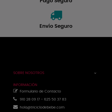
Pago Seguro
Envío Seguro
Navegación
☰
de
palanca
SOBRE NOSOTROS

INFORMACIÓN
Formulario de Contacto
910 28 09 17
-
625 50 37 83
hola@triciclodebebe.com