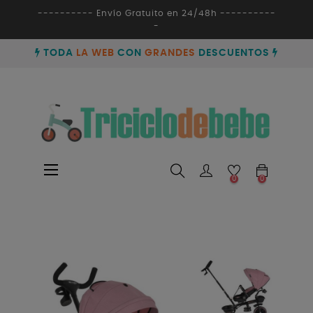
---------- Envío Gratuito en 24/48h ----------
-
TODA
LA WEB
CON
GRANDES
DESCUENTOS
Navegación
☰
0
0
de
palanca